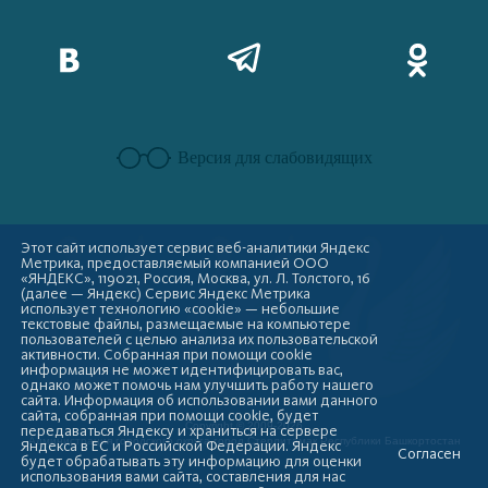
Версия для слабовидящих
Этот сайт использует сервис веб-аналитики Яндекс
Метрика, предоставляемый компанией ООО
«ЯНДЕКС», 119021, Россия, Москва, ул. Л. Толстого, 16
(далее — Яндекс) Сервис Яндекс Метрика
использует технологию «cookie» — небольшие
текстовые файлы, размещаемые на компьютере
пользователей с целью анализа их пользовательской
активности. Собранная при помощи cookie
информация не может идентифицировать вас,
однако может помочь нам улучшить работу нашего
сайта. Информация об использовании вами данного
сайта, собранная при помощи cookie, будет
Copyright © 2009-2026
передаваться Яндексу и храниться на сервере
Администрация городского округа город Стерлитамак Республики Башкортостан
Яндекса в ЕС и Российской Федерации. Яндекс
Согласен
будет обрабатывать эту информацию для оценки
использования вами сайта, составления для нас