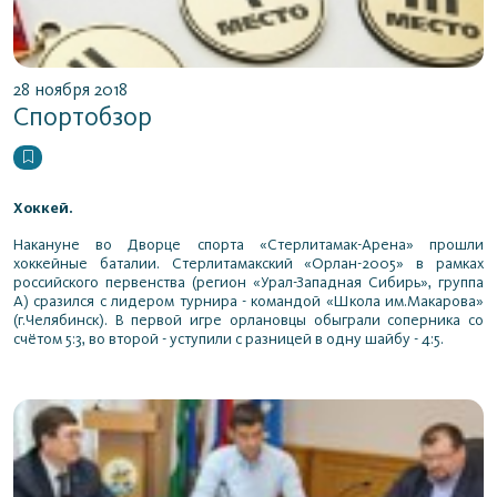
28 ноября 2018
Спортобзор
Хоккей.
Накануне во Дворце спорта «Стерлитамак-Арена» прошли
хоккейные баталии. Стерлитамакский «Орлан-2005» в рамках
российского первенства (регион «Урал-Западная Сибирь», группа
А) сразился с лидером турнира - командой «Школа им.Макарова»
(г.Челябинск). В первой игре орлановцы обыграли соперника со
счётом 5:3, во второй - уступили с разницей в одну шайбу - 4:5.