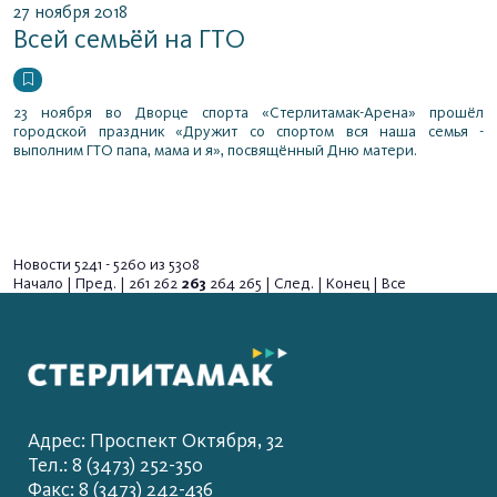
27 ноября 2018
Всей семьёй на ГТО
23 ноября во Дворце спорта «Стерлитамак-Арена» прошёл
городской праздник «Дружит со спортом вся наша семья -
выполним ГТО папа, мама и я», посвящённый Дню матери.
Новости 5241 - 5260 из 5308
Начало
|
Пред.
|
261
262
263
264
265
|
След.
|
Конец
|
Все
Адрес: Проспект Октября, 32
Тел.: 8 (3473) 252-350
Факс: 8 (3473) 242-436