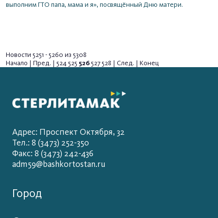
выполним ГТО папа, мама и я», посвящённый Дню матери.
Новости 5251 - 5260 из 5308
Начало
|
Пред.
|
524
525
526
527
528
|
След.
|
Конец
Адрес: Проспект Октября, 32
Тел.: 8 (3473) 252-350
Факс: 8 (3473) 242-436
adm59@bashkortostan.ru
Город