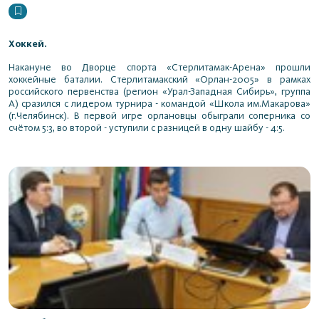
Хоккей.
Накануне во Дворце спорта «Стерлитамак-Арена» прошли
хоккейные баталии. Стерлитамакский «Орлан-2005» в рамках
российского первенства (регион «Урал-Западная Сибирь», группа
А) сразился с лидером турнира - командой «Школа им.Макарова»
(г.Челябинск). В первой игре орлановцы обыграли соперника со
счётом 5:3, во второй - уступили с разницей в одну шайбу - 4:5.